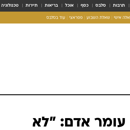
תרבות
סלבס
כסף
אוכל
בריאות
תיירות
טכנולוגיה
ואלה אישי
שאלת השבוע
פפראצי
עוד בסלבס
ריאליטי צ'ק
אונלי פאן
בית המלוכה
כל הכתבות
רכלו לנו
עומר אדם: "לא