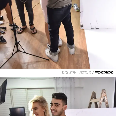
/
ממאמממייי
מערכת וואלה, צ'ינו