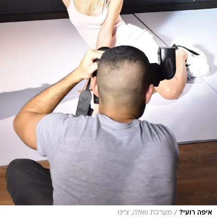
/
איפה רועי?
מערכת וואלה, צ'ינו