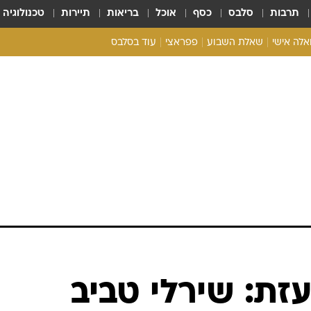
תרבות
סלבס
כסף
אוכל
בריאות
תיירות
טכנולוגיה
ואלה אישי
שאלת השבוע
פפראצי
עוד בסלבס
ריאליטי צ'ק
אונלי פאן
בית המלוכה
כל הכתבות
רכלו לנו
עזת: שירלי טביב