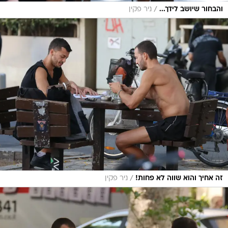
/
והבחור שיושב לידך...
ניר פקין
/
זה אחיך והוא שווה לא פחות!
ניר פקין