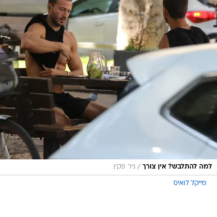
/
למה להתלבש? אין צורך
ניר פקין
מייקל לואיס