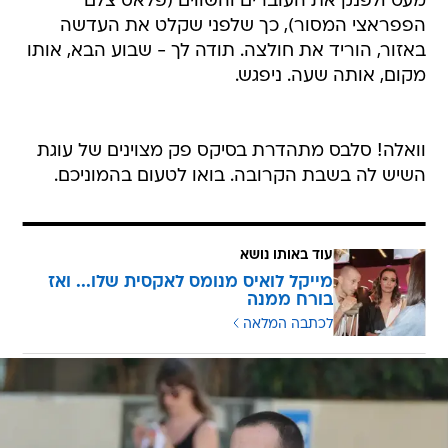
מעט ולפנק את העוברים והשווים (פלאס צלם
הפפראצי המסור), כך שלפני שקלט את העדשה
באזור, הוריד את חולצה. תודה לך - שבוע הבא, אותו
מקום, אותה שעה. ניפגש.
וואלה! סלבס מתהדרת בסיקס פק מצוינים של עוגת
השיש לה בשבת הקרובה. בואו לטעום בהמוניכם.
עוד באותו נושא
מייקל לואיס מנומס לאקסית שלו... ואז
בורח ממנה
לכתבה המלאה