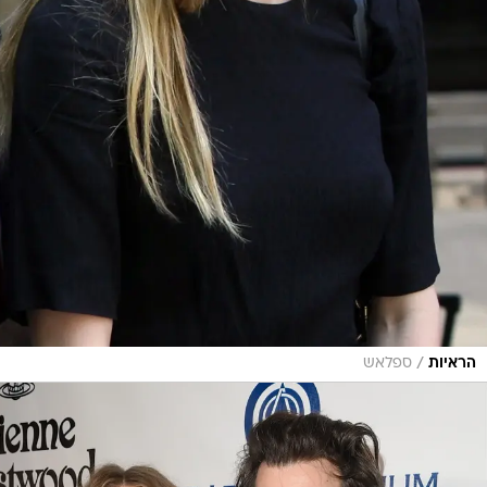
/
הראיות
ספלאש