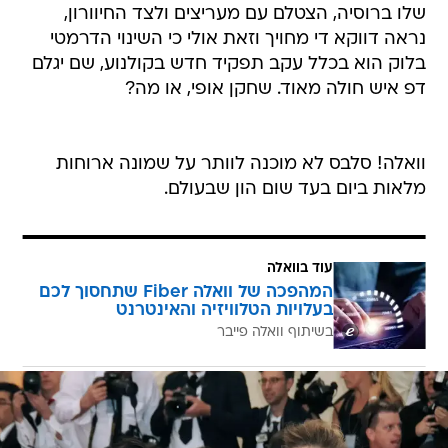
שלו ברוסיה, הצטלם עם מעריצים ולצד החיוורון,
נראה דווקא די מחויך וזאת אולי כי השינוי הדרמטי
בלוק הוא בכלל עקב תפקיד חדש בקולנוע, שם יגלם
דפ איש חולה מאוד. שחקן אופי, או מה?
וואלה! סלבס לא מוכנה לוותר על שמונה ארוחות
מלאות ביום בעד שום הון שבעולם.
עוד בוואלה
המהפכה של וואלה Fiber שתחסוך לכם
בעלויות הטלוויזיה והאינטרנט
בשיתוף וואלה פייבר