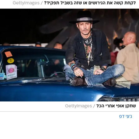
/
לקחת קשה את הגירושים או שזה בשביל תפקיד?
GettyImages
/
שחקן אופי אחרי הכל
GettyImages
ג'וני דפ