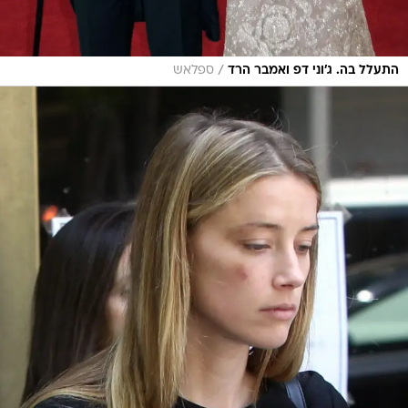
/
התעלל בה. ג'וני דפ ואמבר הרד
ספלאש