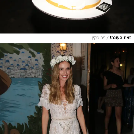
/
זאת העוגה!
ניר פקין