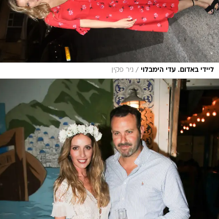
/
ליידי באדום. עדי הימבלוי
ניר פקין