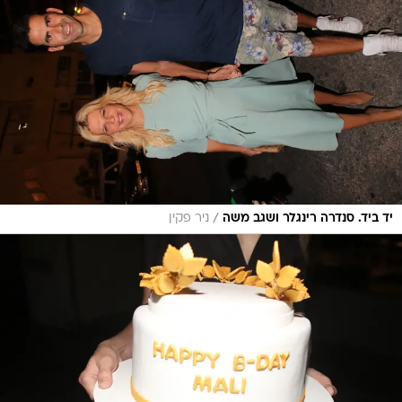
/
יד ביד. סנדרה רינגלר ושגב משה
ניר פקין