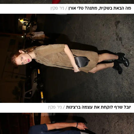
/
מה הבאת בשקית, מתנה? טלי אורן
ניר פקין
/
יובל שרף לוקחת את עצמה ברצינות
ניר פקין