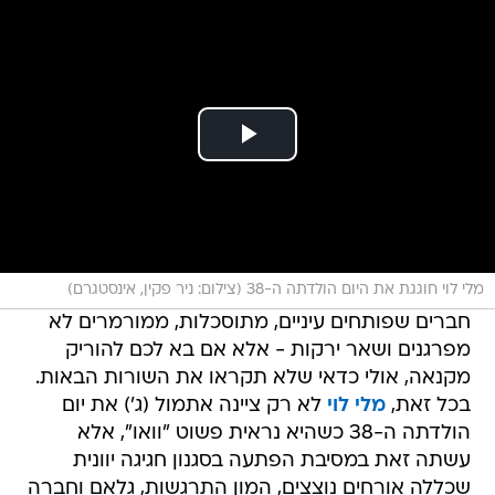
מלי לוי חוגגת את היום הולדתה ה-38 (צילום: ניר פקין, אינסטגרם)
חברים שפותחים עיניים, מתוסכלות, ממורמרים לא
מפרגנים ושאר ירקות - אלא אם בא לכם להוריק
מקנאה, אולי כדאי שלא תקראו את השורות הבאות.
בכל זאת,
מלי לוי
לא רק ציינה אתמול (ג') את יום
הולדתה ה-38 כשהיא נראית פשוט "וואו", אלא
עשתה זאת במסיבת הפתעה בסגנון חגיגה יוונית
שכללה אורחים נוצצים, המון התרגשות, גלאם וחברה