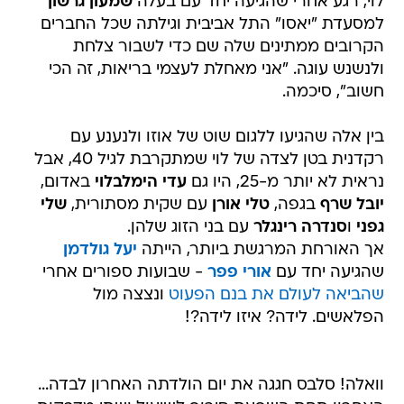
לוי, רגע אחרי שהגיעה יחד עם בעלה
שמעון גרשון
למסעדת "יאסו" התל אביבית וגילתה שכל החברים
הקרובים ממתינים שלה שם כדי לשבור צלחת
ולנשנש עוגה. "אני מאחלת לעצמי בריאות, זה הכי
חשוב", סיכמה.
בין אלה שהגיעו ללגום שוט של אוזו ולנענע עם
רקדנית בטן לצדה של לוי שמתקרבת לגיל 40, אבל
נראית לא יותר מ-25, היו גם
עדי הימלבלוי
באדום,
יובל שרף
בגפה,
טלי אורן
עם שקית מסתורית,
שלי
גפני
ו
סנדרה רינגלר
עם בני הזוג שלהן.
אך האורחת המרגשת ביותר, הייתה
יעל גולדמן
שהגיעה יחד עם
אורי פפר
- שבועות ספורים אחרי
שהביאה לעולם את בנם הפעוט
ונצצה מול
הפלאשים. לידה? איזו לידה?!
וואלה! סלבס חגגה את יום הולדתה האחרון לבדה...