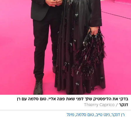
בדקי את הליפסטיק שלך לפני שאת פונה אליי. טום סלמה עם רן
/
דנקר
Thierry Caprico
רן דנקר
נינט טייב
טום סלמה
מיגל