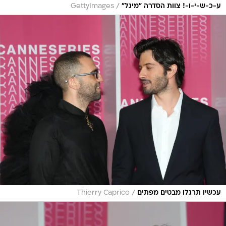
/
ע-כ-ש-י-ו-! צוות הסדרה "מיגל"
GettyImages
/
עכשיו תרגלו מבטים מפתים
Thierry Caprico