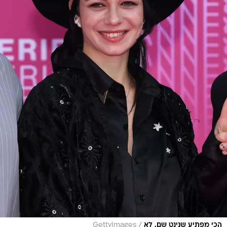
/
הכי מפתיע שנינט שם. לא
GettyImages