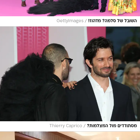
/
השובל של סלמה? מדהוז!
GettyImages
/
מסתודדים מול המצלמות?
Thierry Caprico