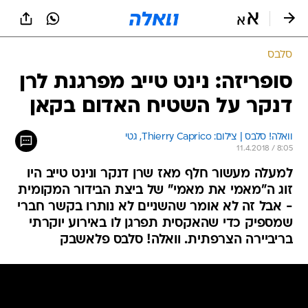
סלבס
סופריזה: נינט טייב מפרגנת לרן
דנקר על השטיח האדום בקאן
וואלה! סלבס | צילום: Thierry Caprico, גטי
11.4.2018 / 8:05
למעלה מעשור חלף מאז שרן דנקר ונינט טייב היו
זוג ה"מאמי את מאמי" של ביצת הבידור המקומית
- אבל זה לא אומר שהשניים לא נותרו בקשר חברי
שמספיק כדי שהאקסית תפרגן לו באירוע יוקרתי
בריביירה הצרפתית. וואלה! סלבס פלאשבק