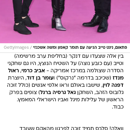
/
פתאום, נינט טייב הגיעה עם תומר קאפון ומשה אשכנזי
GettyImages
בין אלה שצעדו עם דנקר (בחליפת ערב מרשימה)
וטייב (עם כובע נוצה) על השטיח הנוצץ, היו גם שחקני
הסדרה שצולמה במרכז אמריקה -
אביב כרמי
,
ראול
מנדז
(שכיכב בדרמה "נרקוס") ו
עומר בן דוד
, היוצרת
דפנה לוין
, שישבו באולם וראו אלפי אנשים (כולל זוכה
גלובוס הזהב, השחקן
גאל גרסיה ברנל
) צופים בפרק
הראשון של עלילות מיגל ואביו הישראלי המאמץ.
כבוד.
וואלה! סלבס תמיד זוכה לפרגון מהאקס שעובד