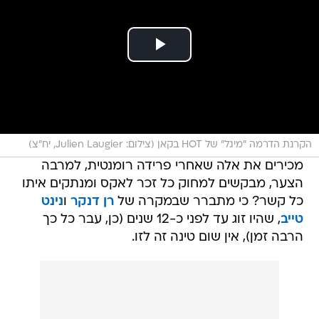
הקרנת הדרמה "מיגל" של HOT בקאן (צילום: Julien Laugier, יח"צ)
מכירים את אלה שאחרי פרידה רומנטית, למרבה
הצער, מבקשים למחוק כל זכר לאקס ומנתקים איתו
כל קשר? כי מתברר שבמקרה של
רן דנקר
ו
נינט
טייב
, שהיו זוג עד לפני כ-12 שנים (כן, עבר כל כך
הרבה זמן), אין שום טינה זה לזו.