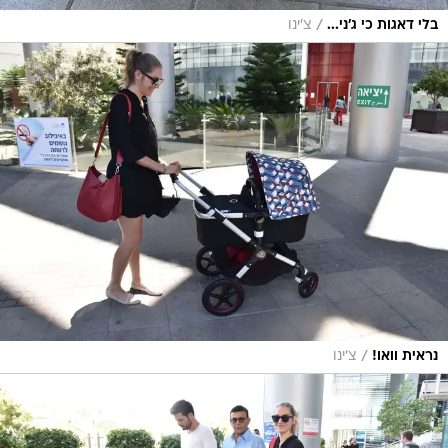
/
בלי דאגות כי ג'ני...
צ'ינו
/
נראית וואו!
צ'ינו