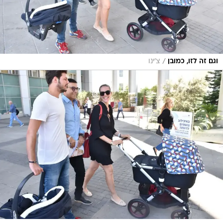
/
וגם זה לזו, כמובן
צ'ינו