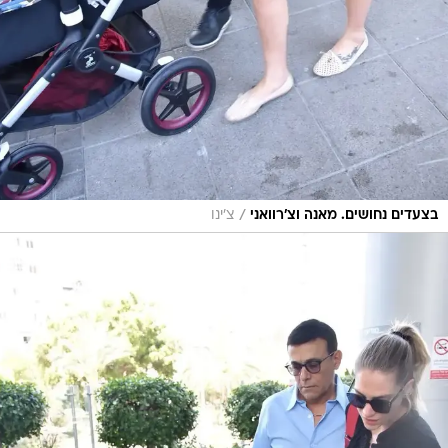
/
בצעדים נחושים. מאנה וצ'רוואני
צ'ינו