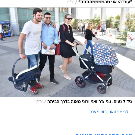
/
"עובדה: אני מהממממתתתת"
צ'ינו
/
גידול נעים. ג'ני צ'רוואני ורוני מאנה בדרך הביתה
צ'ינו
ג'ני צ'רוואני
רוני מאנה