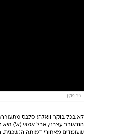
ניר פקין
לא בכל בוקר וואלה! סלבס מתעורר
הנגאובר עצבני, אבל אמש (א') היא
שעומדים מאחורי דמותה הנשכנית. הס
שבלב לבה של תל אביב, על מנת לחג
קוראים, אדם סרור.
טעימה מרשימת הנוכחים עוצרת הנש
המקומית
גלית גוטמן
והיפהפייה המ
ג'ני צ'ארווני
ההריונית עם
רוני מאנה
ש
זה לא הכל.
רכלו על המסיבה שמשכה את הסלבס