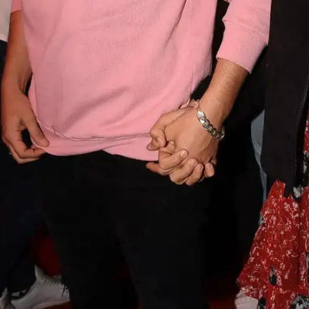
פקין, אביב חופי
שבשדרות רוטשילד התל אביביות שלל מוזמנים לאירוע, שהופ
עסוקה ביותר בביצת הבידור,
סימונה שרם
. למשל אושיית
בשמלה עוצרת נשימה,
דנה זרמון
עם
גיא ביטון
,
מאיה
אליאב אוזן
ו
נטע אלחמיסטר
שהביאה את ה-BFF
קורל