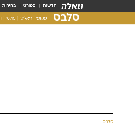
חדשות
ספורט
בחירות
סלבס
מקומי
ריאליטי
עולמי
ו
סלבס
גלית גוטמן, 
כהן: מסיבת 
את כללללל ה
וואלה! סלבס | צילום: ניר פקין, אביב חופי
26.3.2018 / 9:31
יהודה לוי, מירי בוהדנה, אירית ר
צעדו אמש על השטיח האדום, רק