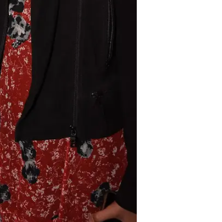
/
הדובים הגיעו. שלומית מלכה ויהודה לוי
ניר 
אחד אחרי השני, הגיעו לבר "פולי" 
על ידי מפיקת האירועים המוכשרת וה
הטיפוח
מיקי בוגנים
,
אביבית בר זוהר
בוסקילה
והבויפרנד,
דנית גרינברג
+