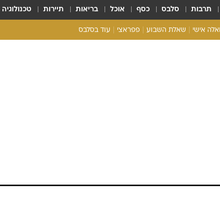
תרבות
סלבס
כסף
אוכל
בריאות
תיירות
טכנולוגיה
ואלה אישי
שאלת השבוע
פפראצי
עוד בסלבס
ריאליטי צ'ק
אונלי פאן
בית המלוכה
כל הכתבות
שלומית מלכה ורותם
רכלו לנו
יום ההולדת שמשכה
סלבס
חמים והבויפרנד, מיקי בוגנים ואפילו אביבית בר זוהר
 כדי לחגוג את יום הולדתו של אחד האנשים שבגלל