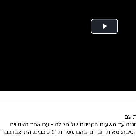
ת עם
 חגגה עד השעות הקטנות של הלילה - עם אחד האנשים
יבה: מאות חברים, בהם עשרות (!) כוכבים, התייצבו בבר
וג את יום הולדתו המיוחד של עורך המדור שאותו אתם
ימה? הדובים
שלומית מלכה
ו
יהודה לוי
, מלכת הדוגמניות
תולתלת
מירי בוהדנה
,
מיכל הקטנה
שהתחבקה עם
רינת גב
יכלו לפגוש את
אירית רחמים
ובן הזוג,
עמוס לוזון
. מספיק? 
 בפייסבוק