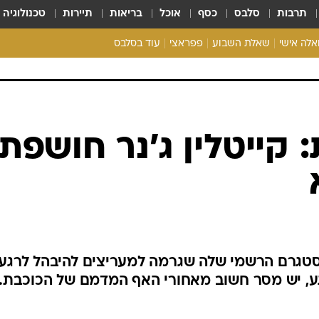
תרבות
סלבס
כסף
אוכל
בריאות
תיירות
טכנולוגיה
ואלה אישי
שאלת השבוע
פפראצי
עוד בסלבס
ריאליטי צ'ק
אונלי פאן
בית המלוכה
כל הכתבות
 קייטלין ג'נר חושפת
רכלו לנו
ינסטגרם הרשמי שלה שגרמה למעריצים להיבהל לרגע
גע, יש מסר חשוב מאחורי האף המדמם של הכוכבת.