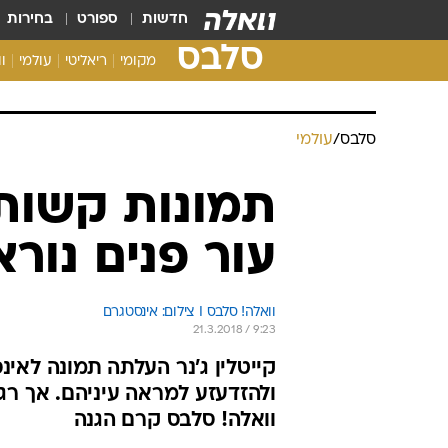
חדשות
ספורט
בחירות
סלבס
מקומי
ריאליטי
עולמי
ו
סלבס
/
עולמי
תמונות קשות:
עור פנים נורא
וואלה! סלבס I צילום: אינסטגרם
21.3.2018 / 9:23
קייטלין ג'נר העלתה תמונה לא
ולהזדעזע למראה עיניהם. אך ר
וואלה! סלבס קרם הגנה