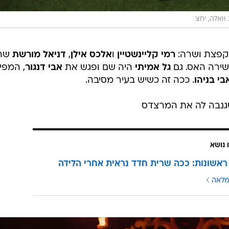
ואלה, יחצ
מקפצת ושרה:
רמי קליינשטיין
ו
אלכס אילן
,
דניאל מורשת
שהג
ירה האס. גם
גל אמיתי
היה שם ופגש את
אבי דנגור
, המפי
בי בניהו
. ככה זה כשיש בעיר מסיבה.
גנבה לה את המרצדס
 נושא
ראשונות: ככה שרית חדד נראית אחרי הלידה
מלאה