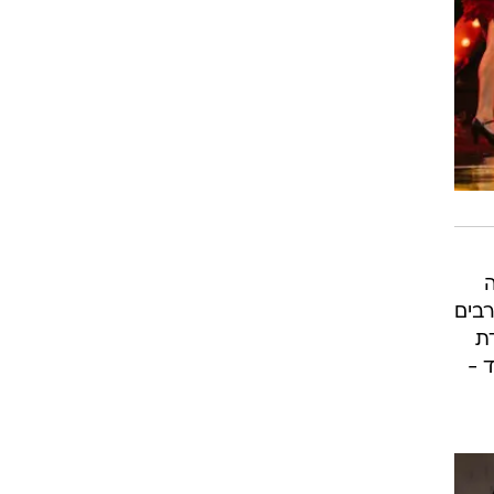
ה
ורבים
ת
 -