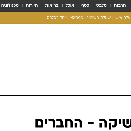
תרבות
סלבס
כסף
אוכל
בריאות
תיירות
טכנולוגיה
ואלה אישי
שאלת השבוע
פפראצי
עוד בסלבס
ריאליטי צ'ק
אונלי פאן
בית המלוכה
כל הכתבות
רכלו לנו
יקה - החברים