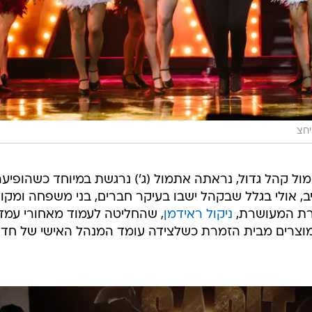
יחצ
ול קהל גדול, נראתה אתמול (ג') נרגשת במיוחד כשהופיע
שים בהאנגר 11 בתל אביב, אולי בגלל שבקהל ישבו בעיקר חברים, בני משפחה ומק
ברת המעושרת,
ניקול ראידמן
, שהחליטה לעמוד מאחורי עמד
 מוצרים מבית הזמרת כשלצידה עומד המנהל האישי של חדד