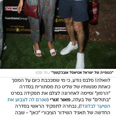
/
"הגופייה של ישראל אטיאס? אובג'קשן!"
ניר פקין
לוואלה! סלבס נודע, כי מי שמככבת כיום על המסך
כאחת מנשותיו של שליט כת מסתורית בסדרה
"הרמון" וסיימה לאחרונה לצלם את תפקידה בסרט
"בתולים" של בעלה,
מאור זגורי
(
שגרם לה לצבוע את
השיער לבלונד
!), נבחרה לתפקיד הראשי בסדרה
החדשה של תאגיד השידור הציבורי "כאן" - שבה