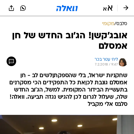
סלבס
/
מקומי
אובג'קשן! הג'וב החדש של חן
אמסלם
ליהי עטר בכר
7.2.2018 / 9:47
שחקניות ישראל, בלי שהספקתןלשים לב - חן
אמסלם גונבת לכןאת כל התפקידים הכי מסקרנים
בתעשיית הבידור המקומית. למשל, הג'וב החדש
שלה, שעלול לגרום לכן להגיש נגדה תביעה. וואלה!
סלבס אלי מקביל