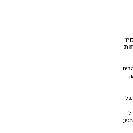
יד
חות
הבית
ה
של
ל
ת וואלה!NEWS החליטו שהגיע