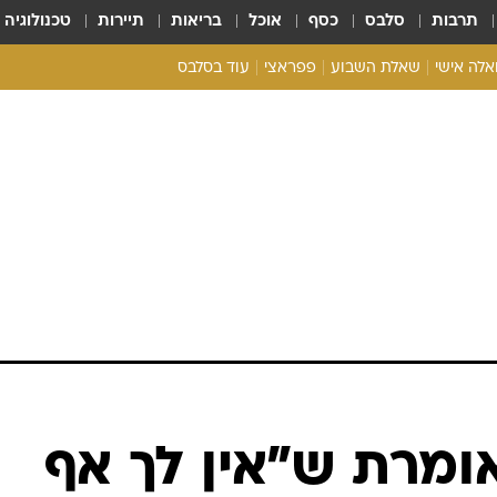
תרבות
סלבס
כסף
אוכל
בריאות
תיירות
טכנולוגיה
ואלה אישי
שאלת השבוע
פפראצי
עוד בסלבס
ריאליטי צ'ק
אונלי פאן
בית המלוכה
כל הכתבות
רכלו לנו
אומרת ש"אין לך אף