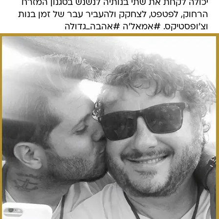
יכולה לקחת את שתי בנותיה לנשנש בסגנון המזרח
הרחוק, לפטפט, לצחקק ולהעביר עבר של זמן בנות
וצ'ופסטיקס. #אמאל'ה #אהבה_גדולה