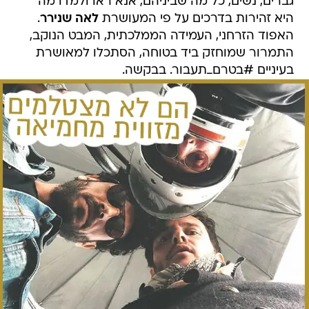
גברים, נשים, כל מה שביניהם, אנא ראו ולמדו מה
היא זהירות בדרכים על פי המעושרת
לאה שנירר
.
האפוד הזרחני, העמידה הממלכתית, המבט הנוקב,
התמרור שמוחזק ביד בטוחה, הסתכלו למאושרת
בעיניים #בטרם_תעבור. בבקשה.