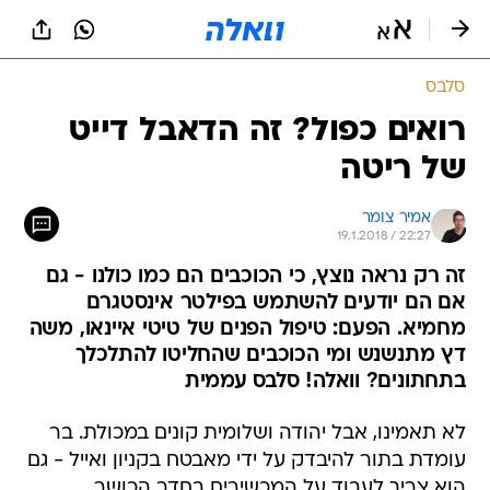
סלבס
רואים כפול? זה הדאבל דייט
של ריטה
אמיר צומר
19.1.2018 / 22:27
זה רק נראה נוצץ, כי הכוכבים הם כמו כולנו - גם
אם הם יודעים להשתמש בפילטר אינסטגרם
מחמיא. הפעם: טיפול הפנים של טיטי איינאו, משה
דץ מתנשנש ומי הכוכבים שהחליטו להתלכלך
בתחתונים? וואלה! סלבס עממית
לא תאמינו, אבל יהודה ושלומית קונים במכולת. בר
עומדת בתור להיבדק על ידי מאבטח בקניון ואייל - גם
הוא צריך לעבוד על המכשירים בחדר הכושר