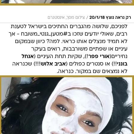
/
רק נראה נוצץ 20/1/18
צילום מסך, אינסטגרם
לפניכם, שלושה מהגברים החתיכים בישראל לטענת
רבים, שאולי יודעים שזכו ב#מטען_גנטי_משובח - אך
לא תמיד מנצלים אותו כראוי. למה? כיוון שבמקום
עיניים או שפתיים משורבבות, רואים בעיקר
נחיריים(
אורי פפר
!), שקיות תחת העיניים (
אנחל
בונני
!!) או סנטרים כפולים (
אביב אלוש
!!!) שכנראה
לא נמצאים שם במקור. כנראה.