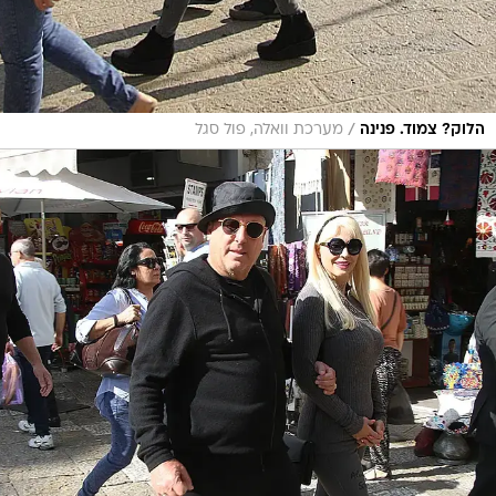
/
הלוק? צמוד. פנינה
מערכת וואלה, פול סגל