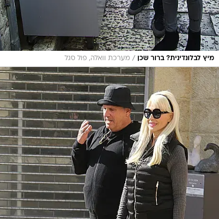
/
מיץ לבלונדינית? ברור שכן
מערכת וואלה, פול סגל