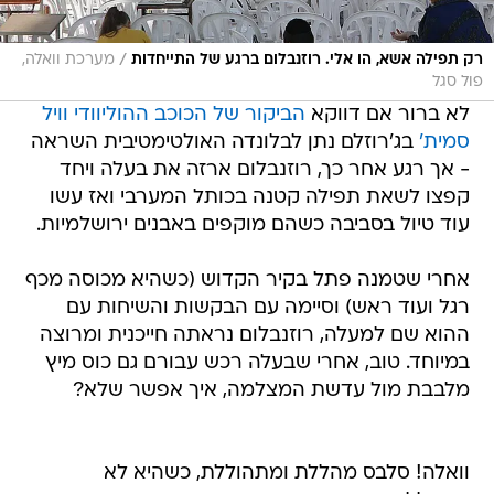
/
רק תפילה אשא, הו אלי. רוזנבלום ברגע של התייחדות
מערכת וואלה,
פול סגל
לא ברור אם דווקא
הביקור של הכוכב ההוליוודי וויל
סמית'
בג'רוזלם נתן לבלונדה האולטימטיבית השראה
- אך רגע אחר כך, רוזנבלום ארזה את בעלה ויחד
קפצו לשאת תפילה קטנה בכותל המערבי ואז עשו
עוד טיול בסביבה כשהם מוקפים באבנים ירושלמיות.
אחרי שטמנה פתל בקיר הקדוש (כשהיא מכוסה מכף
רגל ועוד ראש) וסיימה עם הבקשות והשיחות עם
ההוא שם למעלה, רוזנבלום נראתה חייכנית ומרוצה
במיוחד. טוב, אחרי שבעלה רכש עבורם גם כוס מיץ
מלבבת מול עדשת המצלמה, איך אפשר שלא?
וואלה! סלבס מהללת ומתהוללת, כשהיא לא