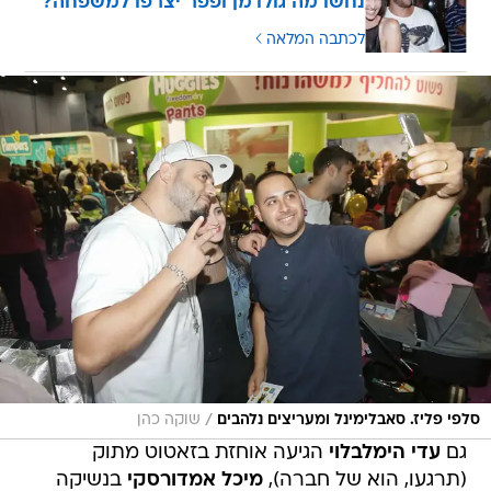
נחשו מה גולדמן ופפר יצרפו למשפחה?
לכתבה המלאה
/
סלפי פליז. סאבלימינל ומעריצים נלהבים
שוקה כהן
גם
עדי הימלבלוי
הגיעה אוחזת בזאטוט מתוק
(תרגעו, הוא של חברה),
מיכל אמדורסקי
בנשיקה