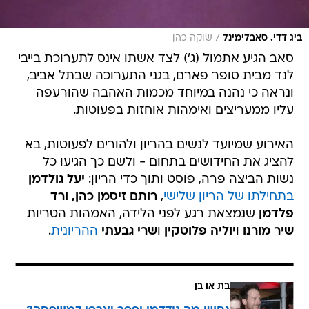
/
ביג דדי. סאבלימינל
שוקה כהן
סאב הגיע אתמול (ג') לצד אשתו אינס לתערוכת בייבי
לנד מבית סופר פארם, בגני התערוכה שבתל אביב,
ונראה כי נהנה במיוחד מכמות האהבה שהורעפה
עליו ממעריצים ואימהות אוחזות בפעוטות.
האירוע שמיועד לנשים בהריון ולהורים לפעוטות, בא
להציג את החידושים בתחום - ולשם כך הגיעו כל
נשות הביצה פרה, פוסט ותוך כדי הריון:
יעל גולדמן
בתחילתו של הריון שלישי
,
רותם זיסמן כהן,
ורד
פלדמן
שנמצאת רגע לפני הלידה, האמהות הטריות
שיר מורנו
ו
יוליה פלוטקין
ו
שרי גבעתי
ההריונית
.
בת או בן