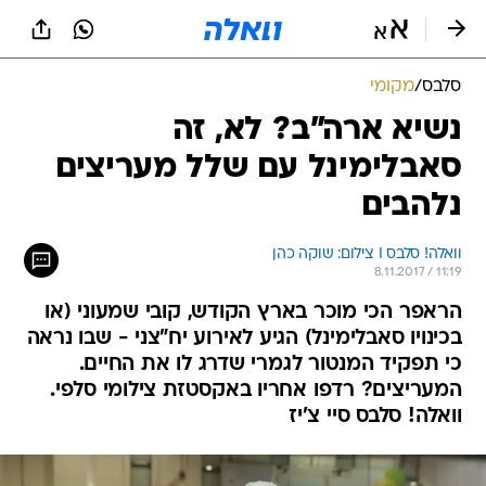
סלבס
/
מקומי
נשיא ארה"ב? לא, זה
סאבלימינל עם שלל מעריצים
נלהבים
וואלה! סלבס I צילום: שוקה כהן
8.11.2017 / 11:19
הראפר הכי מוכר בארץ הקודש, קובי שמעוני (או
בכינויו סאבלימינל) הגיע לאירוע יח"צני - שבו נראה
כי תפקיד המנטור לגמרי שדרג לו את החיים.
המעריצים? רדפו אחריו באקסטזת צילומי סלפי.
וואלה! סלבס סיי צ'יז