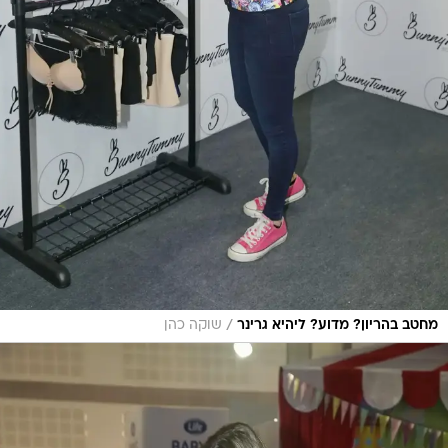
/
מחטב בהריון? מדוע? ליהיא גרינר
שוקה כהן