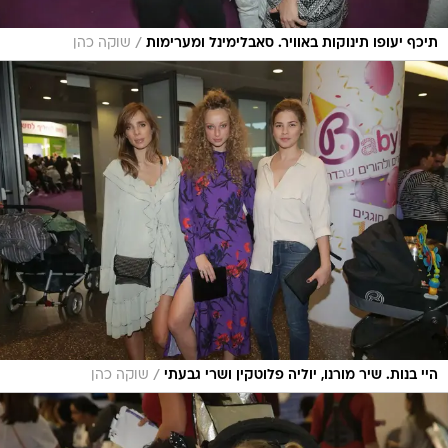
/
תיכף יעופו תינוקות באוויר. סאבלימינל ומערימות
שוקה כהן
/
היי בנות. שיר מורנו, יוליה פלוטקין ושרי גבעתי
שוקה כהן