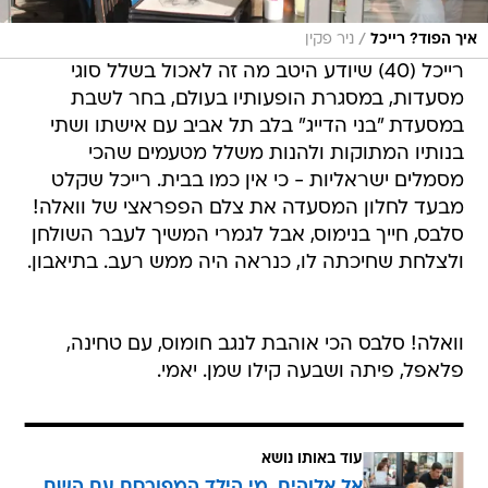
/
איך הפוד? רייכל
ניר פקין
רייכל (40) שיודע היטב מה זה לאכול בשלל סוגי
מסעדות, במסגרת הופעותיו בעולם, בחר לשבת
במסעדת "בני הדייג" בלב תל אביב עם אישתו ושתי
בנותיו המתוקות ולהנות משלל מטעמים שהכי
מסמלים ישראליות - כי אין כמו בבית. רייכל שקלט
מבעד לחלון המסעדה את צלם הפפראצי של וואלה!
סלבס, חייך בנימוס, אבל לגמרי המשיך לעבר השולחן
ולצלחת שחיכתה לו, כנראה היה ממש רעב. בתיאבון.
וואלה! סלבס הכי אוהבת לנגב חומוס, עם טחינה,
פלאפל, פיתה ושבעה קילו שמן. יאמי.
עוד באותו נושא
אל אלוהים, מי הילד המפורסם עם השם