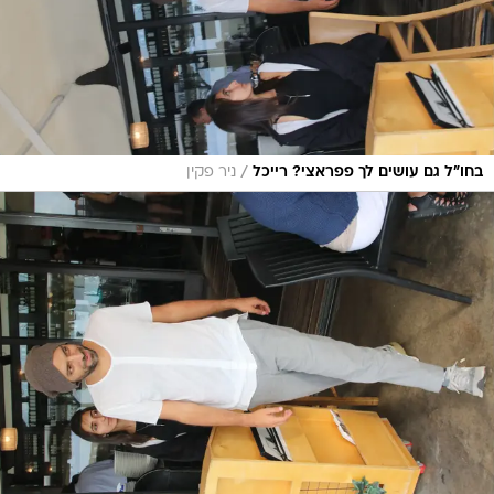
/
בחו"ל גם עושים לך פפראצי? רייכל
ניר פקין