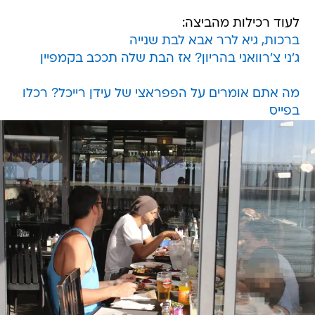
לעוד רכילות מהביצה:
ברכות, גיא לרר אבא לבת שנייה
ג'ני צ'רוואני בהריון? אז הבת שלה תככב בקמפיין
מה אתם אומרים על הפפראצי של עידן רייכל? רכלו
בפייס