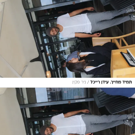
/
תמיד מחייך. עידן רייכל
ניר פקין