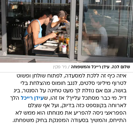
/
שלום לכה. עידן רייכל והמשפוחה
ניר פקין
איזה כיף זה ללכת למסעדה, לפתוח שולחן ופשוט
לטרוף מיליוני סלטים, לנגב חומוס מהצלחת בלי
בושה, וגם אם נוזלת לך מעט טחינה על הסנטר, ביג
דיל. מי כבר מסתכל עלייך? אז זהו, ש
עידן רייכל
הלך
לארוחה בקונספט כזה בדיוק, ועל אף שצלם
הפפראצי ניסה להפריע את מנוחתו הוא ממש לא
התייחס, והמשיך בסעודה המפנקת בחיק משפחתו.