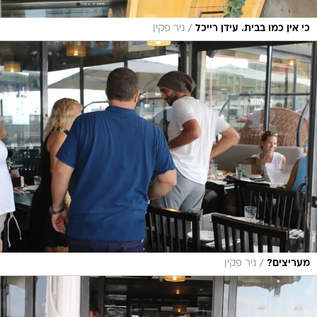
/
כי אין כמו בבית. עידן רייכל
ניר פקין
/
מעריצים?
ניר פקין