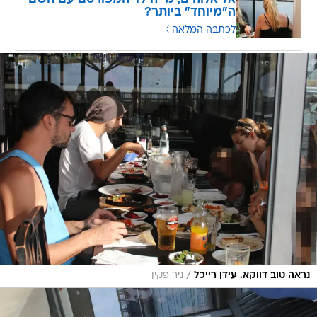
ה"מיוחד" ביותר?
לכתבה המלאה
/
נראה טוב דווקא. עידן רייכל
ניר פקין