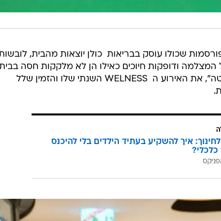
סמות שכולו עוסק בבריאות  כולן יוצאות מהבית, לובשות
 המצלמה ודופקות חיוכים כאילו הן לא מלקקות חסה בבית.
הבוקר (ד'), ערך מגזין הבריאות, "מנטה", את האירוע ה  WELNESS השנתי שלו והזמין שלל
.
ה
לחינוך: איך להשקיע בעתיד הילדים בלי להיכנס
כלכלי?
פניקס