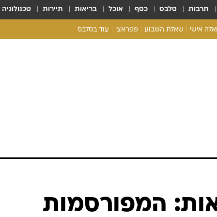
תרבות
סלבס
כסף
אוכל
בריאות
תיירות
טכנולוגיה
ואלה אישי
שאלת השבוע
פפראצי
עוד בסלבס
ריאליטי צ'ק
אונלי פאן
בית המלוכה
כל הכתבות
רכלו לנו
אות: המפורסמות