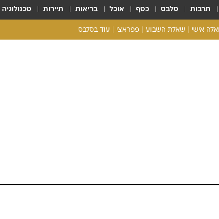
תרבות
סלבס
כסף
אוכל
בריאות
תיירות
טכנולוגיה
ואלה אישי
שאלת השבוע
פפראצי
עוד בסלבס
ריאליטי צ'ק
אונלי פאן
בית המלוכה
כל הכתבות
רכלו לנו