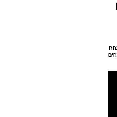
חת
חים