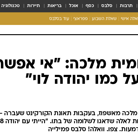
תרבות
סלבס
כסף
אוכל
בריאות
תיירות
טכנולוגיה
ואלה אישי
שאלת השבוע
פפראצי
עוד בסלבס
ריאליטי צ'ק
אונלי פאן
בית המלוכה
כל הכתבות
רכלו לנו
מית מלכה: "אי אפשר