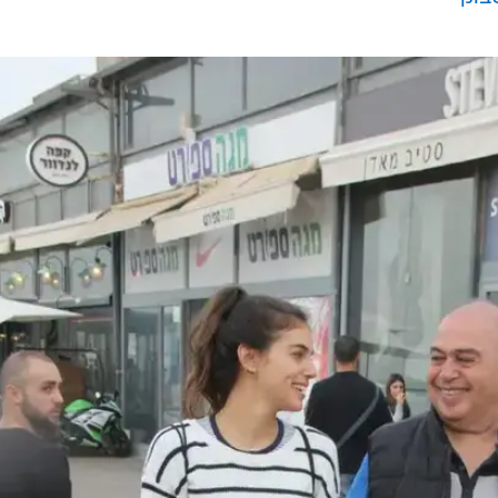
מרכז תל אביב. אז, הסביר מול המצלמה שכעת שלומית
.
חזייה
לים
בוק