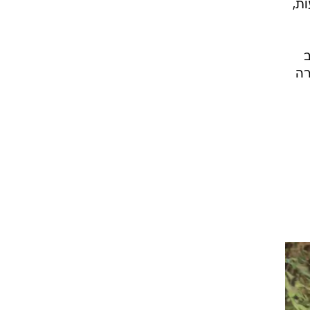
.
פשר
ות,
רה