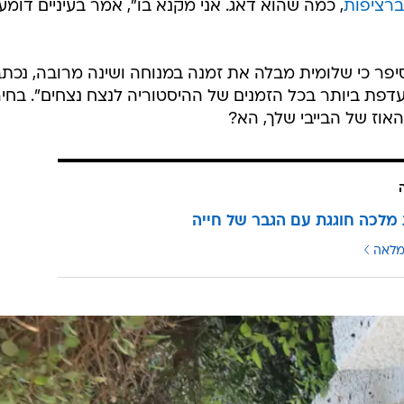
/
ביה, מקס
ניר פקין
ם שהתפללו, אני מודה לכולם על הברכות", אמר בהתרגשות
על ההיכרות המעמיקה שלו עם בעלה, השחקן החשוב מאוד,
 אשפוזה. "גיליתי עצמת נפש של יהודה... בעל כזה אי א
, כמה שהוא דאג. אני מקנא בו", אמר בעיניים דומע
ר כי שלומית מבלה את זמנה במנוחה ושינה מרובה, נכתב
דפת ביותר בכל הזמנים של ההיסטוריה לנצח נצחים". בחי
אוז של הבייבי שלך, הא?