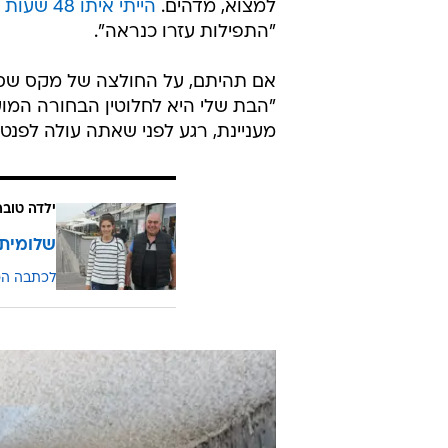
איתה גם בטוב וגם ברע. שלומית מלכה עם א
"אני מודה מאוד לעשרות אלפי אנשי
אז, הפתיע אביה של מלכה כשסיפר 
שלא עזב את אשתו הטרייה בכל תקופת
למצוא, מדהים.
הייתי איתו 48 שעות ברציפות
"התפילות עזרו כנראה".
אם תהיתם, על החולצה של מקס שסיפ
"הבת שלי היא לחלוטין הבחורה המוע
מעניינת, רגע לפני שאתה עולה לפנטה
ילדה טובה