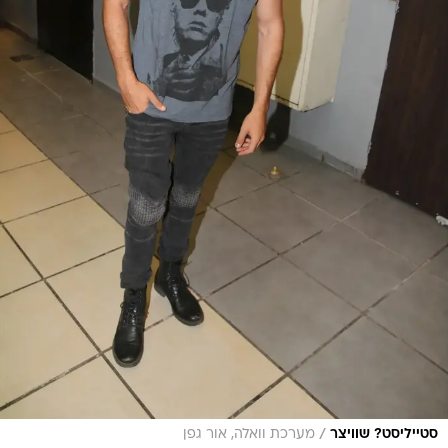
/
סטייליסט? שוויצר
מערכת וואלה, אור גפן