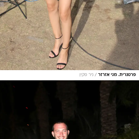
/
פרטנרית. מגי אזרזר
ניר פקין