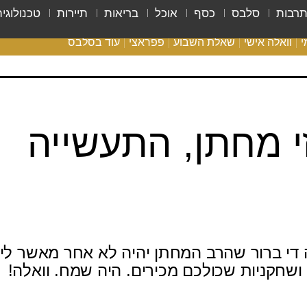
רבות
סלבס
כסף
אוכל
בריאות
תיירות
טכנולוגיה
י
וואלה אישי
שאלת השבוע
פפראצי
עוד בסלבס
ריאליטי צ'ק
אונלי פאן
בית המלוכה
כל הכתבות
י מחתן, התעשייה
רכלו לנו
 די ברור שהרב המחתן יהיה לא אחר מאשר ליא
ושחקניות שכולכם מכירים. היה שמח. וואלה!