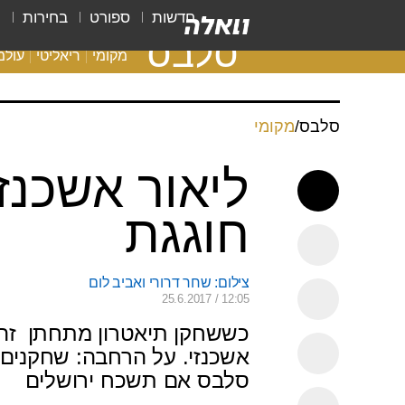
חדשות
ספורט
בחירות
ת
סלבס
מקומי
ריאליטי
עולמ
סלבס
/
מקומי
ליאור אשכנז
חוגגת
צילום: שחר דרורי ואביב לום
25.6.2017 / 12:05
כששחקן תיאטרון מתחתן  זה
אשכנזי. על הרחבה: שחקנים 
סלבס אם תשכח ירושלים