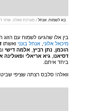
/
בא לשמוח. אנחל
מערכת וואלה, שחר דר
בין אלו שהגיעו לשמוח עם הזוג
מיכאל אלוני
,
אנחל בונני
ואשתו
ד
הוכמן
,
נתן רביץ
,
אלמה דישי
ובן
דסיאנו
,
גיא אריאלי
ו
פאולינה א
ביחד איתם.
וואלה! סלבס רצתה שציפי שביט ו