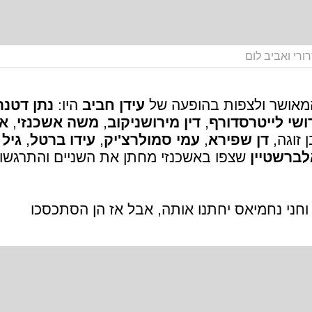
ורי ואביב לום
 המאושר ולצפות בהופעה של
עידן חביב
היו:
נתן דטנר
ושי לייטרסדורף
,
דין מירושניקוב
,
משה אשכנזי
,
או
 זוגה,
דן שפירא
,
עמי סמולרצ'יק
,
עידו ברטל
,
גיל
לברשטיין
שצפו באשכנזי מחתן את השניים והתרגשו
חני נחמיאס יחתנו אותה, אבל אז הן הסתכסכו