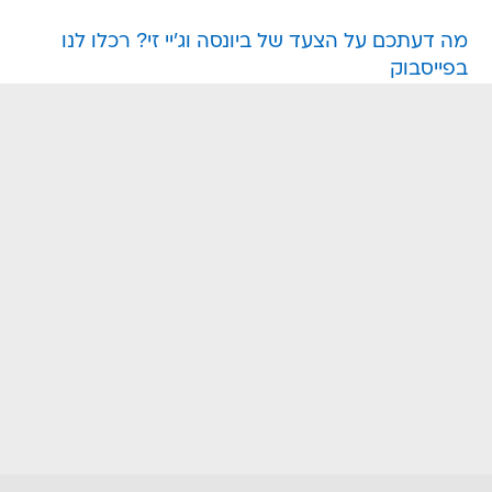
מה דעתכם על הצעד של ביונסה וג'יי זי? רכלו לנו
בפייסבוק