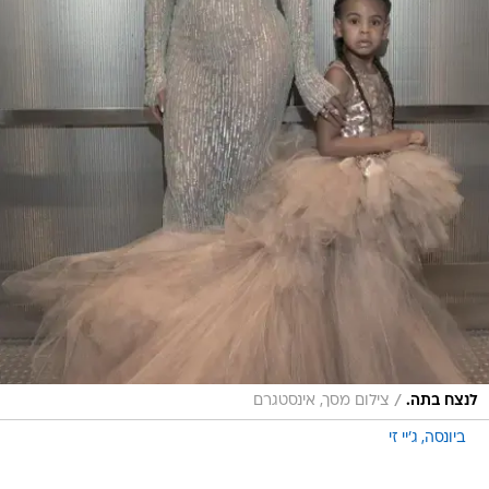
/
לנצח בתה.
צילום מסך, אינסטגרם
ביונסה
ג'יי זי