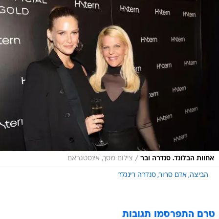
/
אחוות הבלונד. סנדרה ובר
צילום מסך, אינסטגראם
הביצה
אדם סרור
סנדרה רינגלר
טרם התפרסמו תגובות