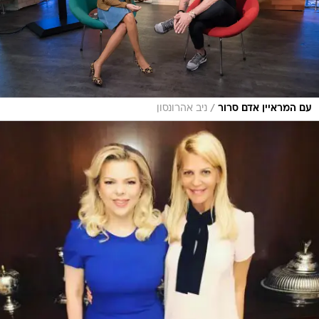
/
עם המראיין אדם סרור
ניב אהרונסון