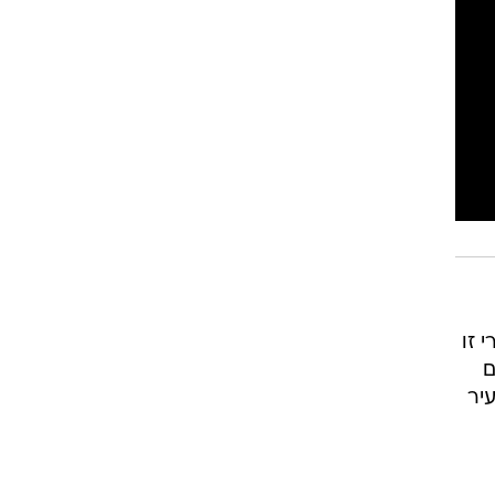
י זו
ם
יר