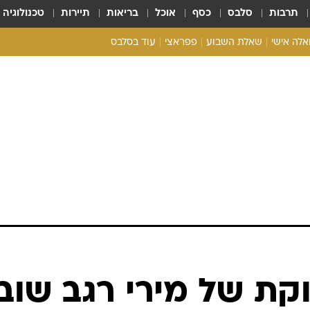
תרבות
סלבס
כסף
אוכל
בריאות
תיירות
טכנולוגיה
ואלה אישי
שאלת השבוע
פפראצי
עוד בסלבס
ריאליטי צ'ק
אונלי פאן
בית המלוכה
כל הכתבות
רכלו לנו
ת של מירי רגב שוב