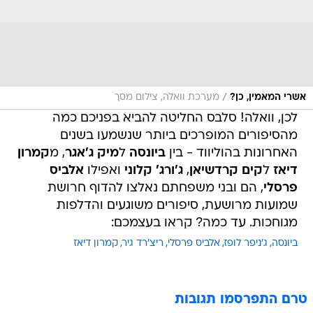
/
אשרי המאמין, כן?
מערכת וואלה, צילום מסך
לכן, וואלה! סלבס החליטה להביא בפניכם כמה
מהסיפורים המופרכים ביותר שנשמעו בשנים
האחרונות בהוליווד - בין
ביונסה
ל
מיק ג'אגר
, מ
קמרון
דיאז
ל
קים קרדשיאן
,
ג'ורג' קלוני
ואפילו
אלביס
פרסלי
, הם ובני משפחתם נאלצו להדוף חרושת
שמועות מרושעת, סיפורים משוגעים והדלפות
מגוחכות. עד כמה? קראו בעצמכם:
ביונסה
ג'ניפר לופז
אלביס פרסלי
ריצ'רד גיר
קמרון דיאז
טרם התפרסמו תגובות