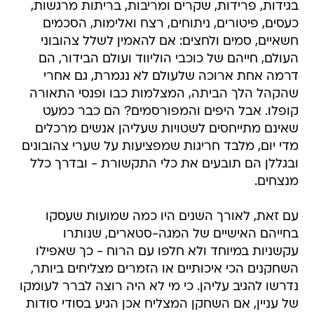
בגידות, פרידות, שקרים ומריבות, בריתות מרגשות,
כעסים, פיטורים, ניתוחים, רצח ואלימות, הסכמים
חשאיים, סמים ולחצים: אם להאמין לשלל צהובוני
העולם, חייהם של כוכבי הוליווד ועולם הבידור, הם
דרמה אחת ארוכה שלעולם לא נגמרת, גם אחרי
שהקהל הלך הביתה, המצלמות כבו ופנסי התאורה
קופלו. אבל היפים והמפורסמים? הם כבר כמעט
שאינם מתייחסים לשטויות שעליהן אנשים מרכלים
מדי יום, מלבד חריגות שמפציעות על שערי צהובונים
ובגללן הם תובעים את כלי התקשורת - ובדרך כלל
מנצחים.
עם זאת, לאורך השנים היו כמה שמועות שעסקו
בחייהם האישיים של המגה-סטארים, שנותרו
עקשניות במיוחד ולא חלפו עם הרוח - כך שאפילו
השחקנים הכי איכותיים או הזמרים מצליחים ביותר,
נדרשו להגיב עליהן. כי מי לא היה רוצה לברר לעומקו
של עניין, אם השחקן המצליח אכן הגיע בסודי סודות