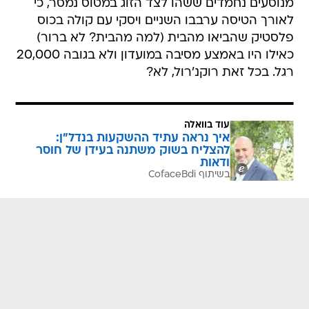
מנוסעים נחמדים ששהו לצד הזוג במטוס נמסר, כי
לאורך הטיסה ערבבו השניים ויסקי עם קולה בכוס
פלסטיק שהביאו מהבית (למה מהבית? לא ברור)
כאילו היו באמצע מסיבה במועדון ולא בגובה 20,000
רגל. בכל זאת רוקנ'רול, לא?
עוד בוואלה
איך נראה עתיד ההשקעות בנדל"ן:
להצליח בשוק משתנה בעידן של חוסר
ודאות
בשיתוף CofaceBdi