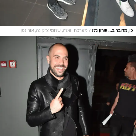
/
כן, מדובר ב... שרון גל!
מערכת וואלה, שלומי צ'יקונה, אור גפן