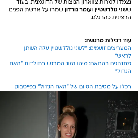
נצמדו למרות צווארון הנוצות של הדוגמנית, בעוד
ש
שני גולדשטיין
ו
עומר גורדון
שמרו על ארשת הפנים
הרצינית כהרגלם.
עוד רכילות מרגשת:
המעריצים זועמים: "לשני גולדשטיין עלה השתן
לראש"
מתנהגים בהתאם: מיהו הזוג המרגש בתולדות "האח
הגדול"
רכלו על מסיבת הסיום של "האח הגדול" בפייסבוק