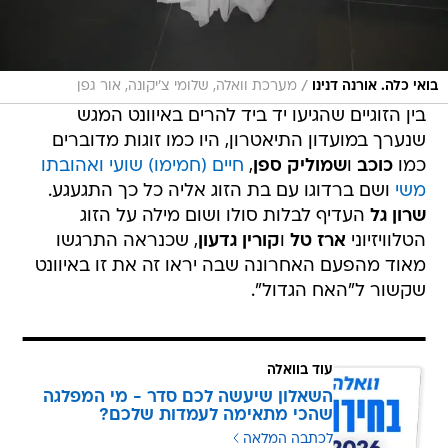
/
בואי כלה. אורנה דנינו
מערכת וואלה, שלומי צ'יקונה, אור גפן
בין הזוגיים שהגיעו יד ביד להרים באיוונט המגש
שנערך במועדון התיאטרון, היו כמו זוגות מדוברים
כמו
כוכב
ו
שמוליק ספן
,
חיים (חמימו) שועי ואהובתו
משי
ושם ברדוגו עם בת הזוג אליה כל כך התגעגע.
שרון גל
העדיף לבלות סולו ושום מילה על הזוג
הטלוויזיוני
ארז טל
ו
קורין גדעון
, שכנראה התרגשו
מאוד מהפעם האחרונה שבה יראו זה את זו באיוונט
שקשור ל"האח הגדול".
עוד בוואלה
השאלון שיעשה לכם סדר - מי המפלגה
שהכי מתאימה לעמדות שלכם?
לכתבה המלאה