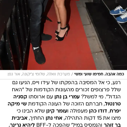
/
כמה אהבה. חמימו שועי ומשי
מערכת וואלה, שלומי צ'יקונה, אור גפן
רגע, כי אל המסיבה בהפקתו של עידו וייס, הגיעו גם
שלל פרצופים זכורים מהעונות הקודמות של "האח
הגדול". מי למשל?
עמרי בן נתן
עם ארוסתו
קסניה
טרנטול
, חברתם הזוכה של העונה הקודמת
שי מיקה
יפרח
,
דודו כהן
מעפולה ו
עומר קינן
שלא הבינו כי
מיצו את 15 דקות התהילה,
אחי נתן
החתיך,
אביבית
בר זוהר
והנמסיס במיל' שהפכה ל-BFF
ליהיא גרינר
,