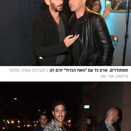
/
מסתודדים. שרון גל עם "האח הגדול" יורם זק
מערכת וואלה, שלומי
צ'יקונה, אור גפן