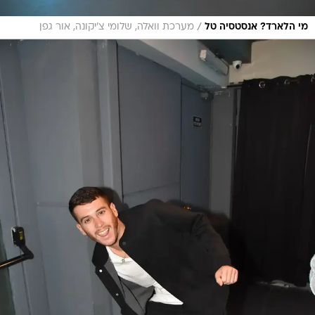
/
מי הלארד? אנסטסיה טל
מערכת וואלה, שלומי צ'יקונה, אור גפן