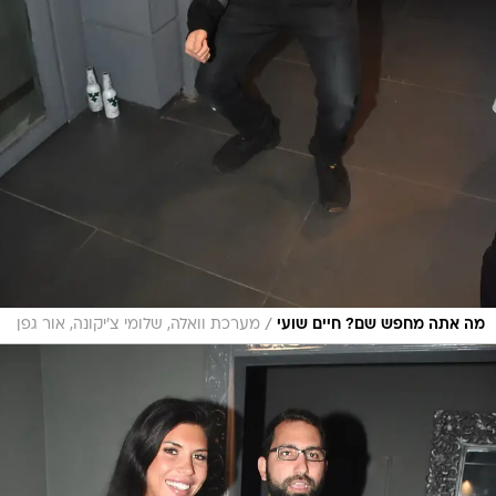
/
מה אתה מחפש שם? חיים שועי
מערכת וואלה, שלומי צ'יקונה, אור גפן