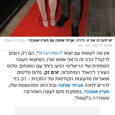
/
יש להם זה את זו. ודירה. אביחי אוחנה עם מעיין אשכנזי
מערכת וואלה,
שלומי צ'יקונה, אור גפן
אין מה לעשות עם יוצאי "
האח הגדול
", הם רק רוצים
לרקוד? ככה זה נראה אמש (ש'), כשיוצאי העונה
השמינית של הריאליטי הגיעו ביחד עם המנחים, פלוס
העורך ו"האח" המיתולוגי,
יורם זק
, פלוס פליטים
ושאריות מהעונות הקודמות של התכנית - רק כדי
להרים לזוכה
אביחי אוחנה
ובת הזוג המהפנטת שלו,
מעיין אשכנזי
, במסיבת סיום לעונה האחרונה
ששודרה ב"קשת".