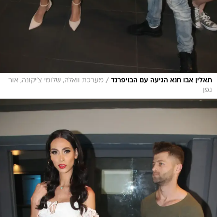
/
תאלין אבו חנא הגיעה עם הבויפרנד
מערכת וואלה, שלומי צ'יקונה, אור
גפן