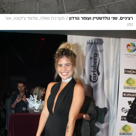
/
רציניים. שני גולדשטיין ועומר גורדון
מערכת וואלה, שלומי צ'יקונה, אור
גפן