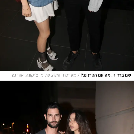
/
שם ברדוגו, מה עם הטרנינג?
מערכת וואלה, שלומי צ'יקונה, אור גפן