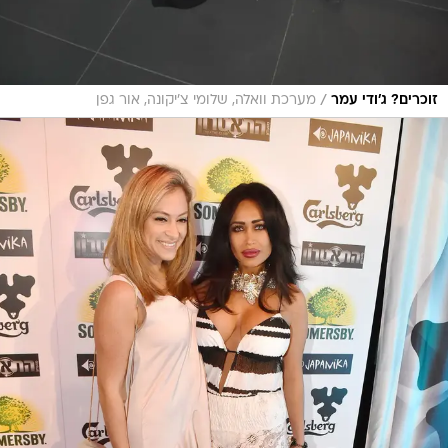
/
זוכרים? ג'ודי עמר
מערכת וואלה, שלומי צ'יקונה, אור גפן