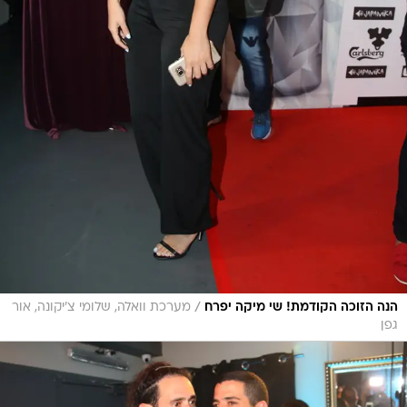
/
הנה הזוכה הקודמת! שי מיקה יפרח
מערכת וואלה, שלומי צ'יקונה, אור
גפן