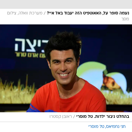
/
נעמה סופר על, האאוטפיט הזה יעבוד באל איי?
מערכת וואלה, צילום
מסך
/
בהחלט גיבור ילדות. טל מוסרי
ראובן קסטרו
חני נחמיאס
טל מוסרי