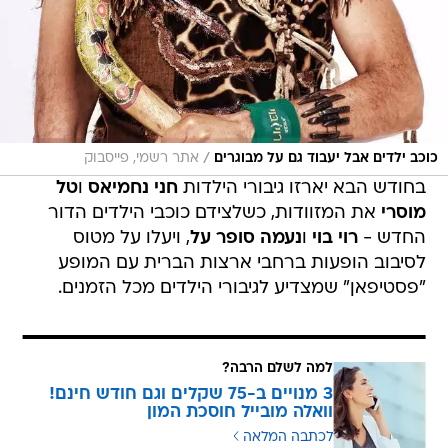
/
כוכב ילדים אבל יעבוד גם על מבוגרים
אתר רשמי, פייסבוק
בחודש הבא יארזו גיבורי הילדות
חני נחמיאס
ו
טל
מוסרי
את המזוודות, כשלצידם כוכבי הילדים הדור
החדש -
רוי בוי
ו
נעמה סופר על
, ויעלו על מטוס
לסיבוב הופעות ברחבי ארצות הברית עם המופע
"פסטיפאן" שמצדיע לגיבורי הילדים מכל הזמנים.
למה לשלם הרבה?
3 מנויים ב-75 שקלים וגם חודש חינם!
וואלה מובייל חוסכת המון
לכתבה המלאה