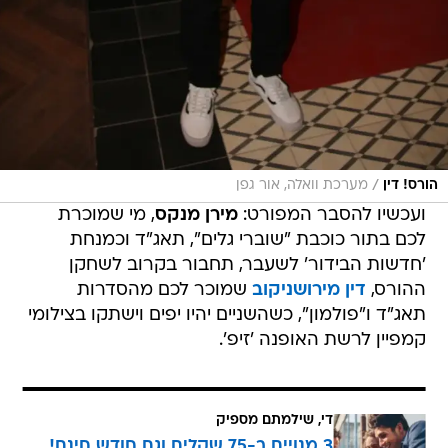
/
הורס! דין
מערכת וואלה, אור גפן
ועכשיו להסבר המפורט:
מירן מנקס
, מי שמוכרת
לכם בתור כוכבת "שוברי גלים", תאג"ד וכמנחת
'חדשות הבידור' לשעבר, תחבור בקרוב לשחקן
ההורס,
דין מירושניקוב
שמוכר לכם מהסדרות
תאג"ד ו"פולמון", כשהשניים יהיו יפים וישתקו בצילומי
קמפיין לרשת האופנה 'זיפ'.
די, שילמתם מספיק
3 מנויים ב-75 שקלים וגם חודש חינם!