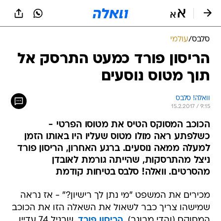
סלבס
/
עולמי
הריסון פורד כמעט התרסק אל
תוך מטוס נוסעים
וואלה! סלבס
15.2.2017 / 9:15
הכוכב המסוקס הטיס את מטוסו הפרטי -
כשלפתע ראה מולו מטוס שעליו היו באותו הזמן
למעלה ממאה נוסעים. ברגע האחרון, הריסון פורד
ניצל מהתרסקות, שהייתה גורמת לאובדן
מהסרטים. וואלה! סלבס בטיחות קודמת
מכירים את המשפט "מי נתן לך רישיון?" - אז נראה
שמישהו צריך כבר לשאול את השאלה הזו את הכוכב
המסוקס (והדי מבוגר),
הריסון פורד
, שבגיל 74 עדיין