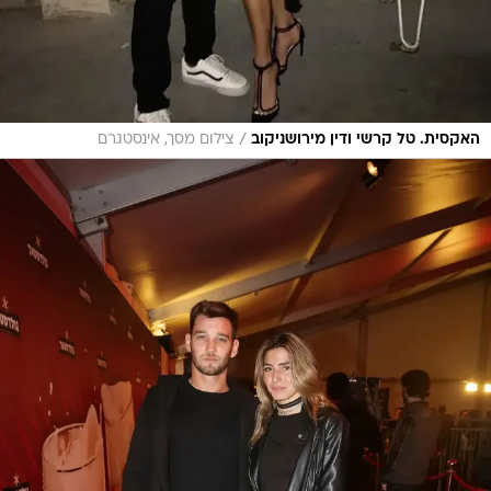
/
האקסית. טל קרשי ודין מירושניקוב
צילום מסך, אינסטגרם