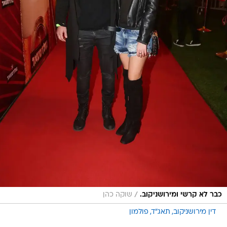
/
כבר לא קרשי ומירושניקוב.
שוקה כהן
דין מירושניקוב
תאג"ד
פולמון