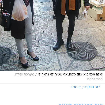
/
יאלה ממי בואי נזוז מפה, אף שטיח לא נראה לי
מערכת וואלה,
lanceman
דנה ספקטור
רן שריג