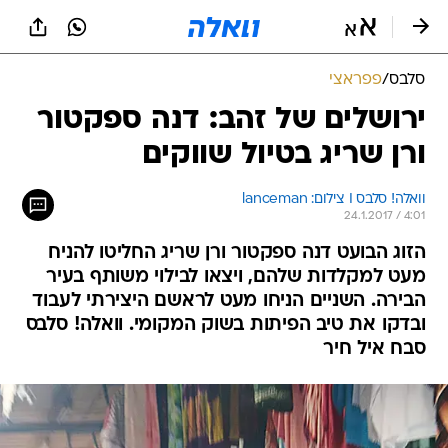
סלבס
/
פפראצי
ירושלים של זהב: דנה ספקטור
ורן שריג בטיול שווקים
וואלה! סלבס I צילום: lanceman
24.1.2017 / 4:01
הזוג הבועט דנה ספקטור ורן שריג החליטו להניח
מעט למקלדות שלהם, ויצאו לבילוי משותף בעיר
הבירה. השניים הניחו מעט לראשם היצירתי לעבוד
ובדקו את טיב הפיתות בשוק המקומי. וואלה! סלבס
סבח איל חיר