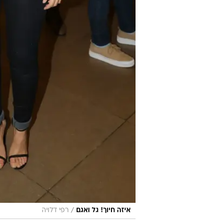
/
איזה חיוך! גל ואגם
רפי דלויה