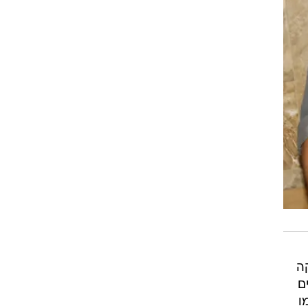
ה
ם
ו