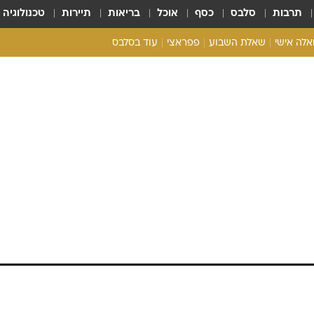
תרבות
סלבס
כסף
אוכל
בריאות
תיירות
טכנולוגיה
ואלה אישי
שאלת השבוע
פפראצי
עוד בסלבס
ריאליטי צ'ק
אונלי פאן
בית המלוכה
כל הכתבות
רכלו לנו