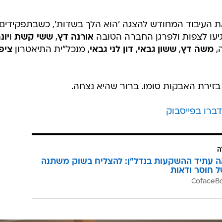
 את העיבוד המחודש להצגה 'הוא הלך בשדות', כשבתפקידים
גיעו לצפות ולפרגן החברה הטובה
אורנה דץ
,
ששי קשת
ו
יונ
,
משה דץ
,
ששון גבאי
,
דון לני גבאי
, מנכל"ית התיאטרון
ציפי
 בזירת האבקות סומו. ברור שהיא נצחה.
ברו בפייסבוק
ה
ה עתיד ההשקעות בנדל"ן: להצליח בשוק משתנה
ל חוסר ודאות