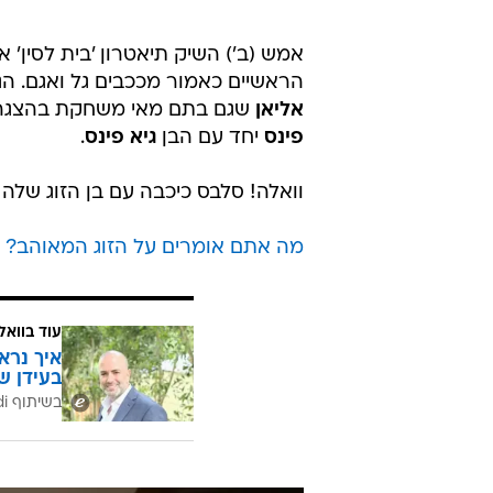
אמש (ב') השיק תיאטרון 'בית לסין'
הראשיים כאמור מככבים גל ואגם. ה
אליאן
שגם בתם מאי משחקת בהצגה
פינס
יחד עם הבן
גיא פינס
.
וואלה! סלבס כיכבה עם בן הזוג שלה
מה אתם אומרים על הזוג המאוהב? ד
עוד בוואל
איך נרא
בעידן ש
בשיתוף CofaceBdi