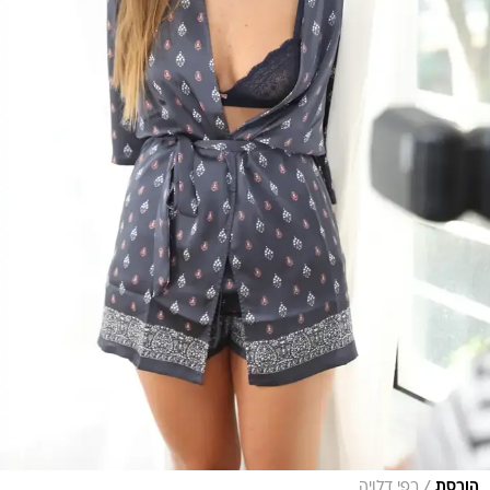
/
הורסת
רפי דלויה