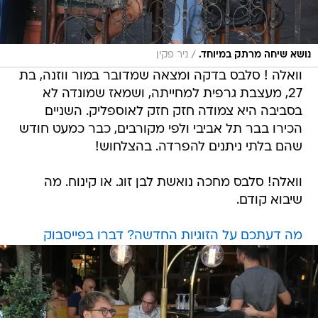
/
נושא שיחה מרתק במיוחד.
ניר פקין
וואלה ! סלבס בדקה ומצאה שמדובר במור ווזנה, בת
27, מעצבת גרפית למחייתה, ושמאז שמונדה לא
בסביבה היא צמודה חזק חזק לאוספליק. השניים
הכירו בבר תל אביבי ולפי מקורבים, כבר כמעט חודש
שהם בלתי ניתנים להפרדה. בהצלחוש!
וואלה! סלבס מחכה נואשת לבן זוג. או קינוח. מה
שיבוא קודם.
מה דעתכם על הזוגיות החדשה? דברו בפייסבוק