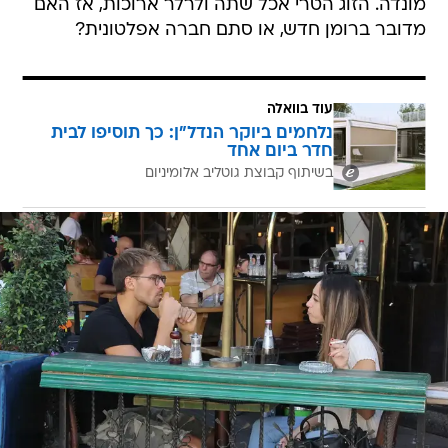
מונדה. הזוג הטרי אכל שתה ולרלר ארוכות, אז האם
מדובר ברומן חדש, או סתם חברה אפלטונית?
עוד בוואלה
נלחמים ביוקר הנדל"ן: כך תוסיפו לבית
חדר ביום אחד
בשיתוף קבוצת גוטליב אלומיניום