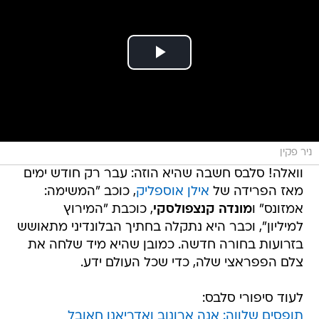
ניר פקין
וואלה! סלבס חשבה שהיא הוזה: עבר רק חודש ימים
מאז הפרידה של
אילן אוספליק
, כוכב "המשימה:
אמזונס" ו
מונדה קנצפולסקי
, כוכבת "המירוץ
למיליון", וכבר היא נתקלה בחתיך הבלונדיני מתאושש
בזרועות בחורה חדשה. כמובן שהיא מיד שלחה את
צלם הפפראצי שלה, כדי שכל העולם ידע.
לעוד סיפורי סלבס:
תופסים שלווה: אנה ארונוב ואדריאנו חאובל