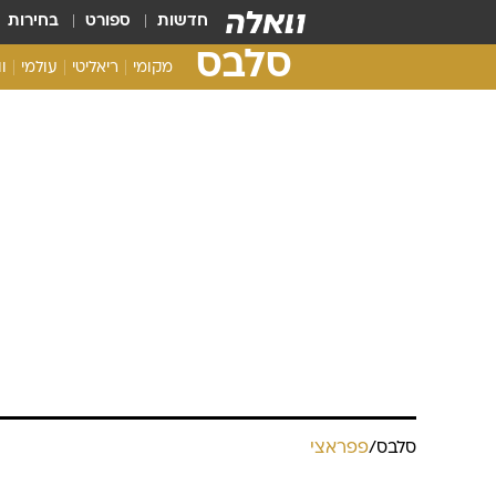
חדשות
ספורט
בחירות
סלבס
מקומי
ריאליטי
עולמי
ו
סלבס
/
פפראצי