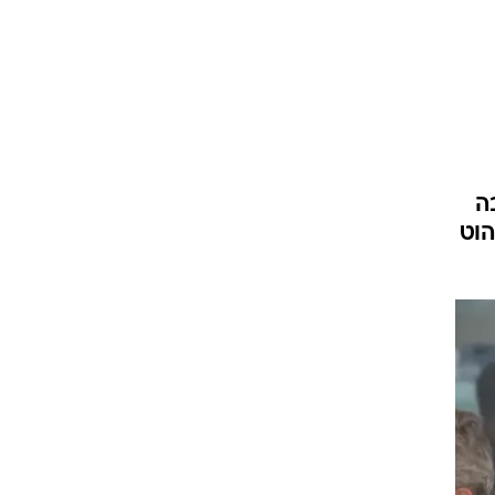
ה
הוט