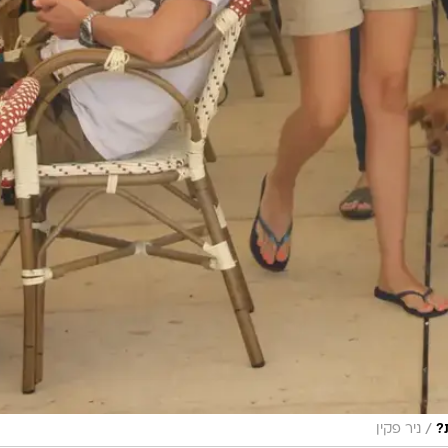
/
?
ניר פקין