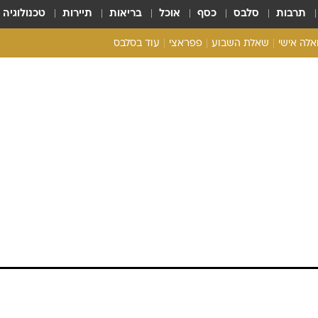
תרבות
סלבס
כסף
אוכל
בריאות
תיירות
טכנולוגיה
ואלה אישי
שאלת השבוע
פפראצי
עוד בסלבס
ריאליטי צ'ק
אונלי פאן
בית המלוכה
כל הכתבות
רכלו לנו