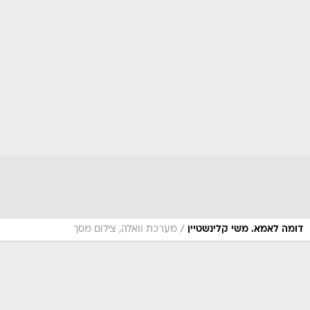
/
דומה לאמא. משי קלינשטיין
מערכת וואלה, צילום מסך