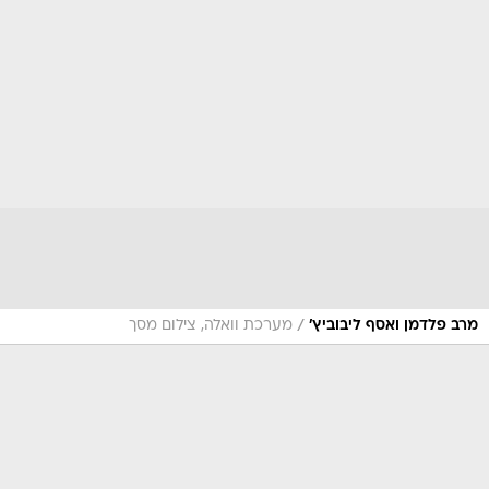
/
מרב פלדמן ואסף ליבוביץ'
מערכת וואלה, צילום מסך