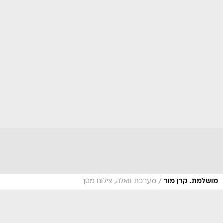
/
מושלמת. קרן מור
מערכת וואלה, צילום מסך