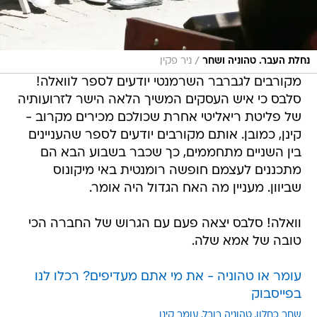
/
נחלת העבר. טהוניה ושחר
ניר פקין
מקורבים לגברבר השרמנטי יודעים לספר לוואלה!
סלבס כי איש העסקים המשיך הלאה הישר לזרועותיה
של פליטת ריאליטי אחרת שכולכם מכירים מקרוב -
קינן, כמובן. אותם מקורבים יודעים לספר שהעניינים
בין השניים מתחממים, כך שכבר בשבוע הבא הם
מתכננים לעצמם חופשה רומנטית באי מיקונוס
שביוון. מעניין מה האח הגדול היה אומר.
וואלה! סלבס יצאה פעם עם הגרוש של החברה הכי
טובה של אמא שלה.
עומר או טהוניה - את מי אתם מעדיפים? רכלו לנו
בפייסבוק
שחר כחלון
טהוניה רובל
עומר קינן