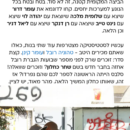
הביצה המקומית קטנה, זה לא סוד. בטח ובטח בכל
הנוגע למערכות יחסים. קחו לדוגמא את
עומר דרור
שיצא עם
שלומית מלכה
שיוצאת עם
יהודה לוי
שיצא
עם
נינט טייב
שיצאה עם
רן דנקר
שיצא עם
ליאל דניר
וכן הלאה.
עכשיו לסטטיסטיקה מצטרפות עוד שתי בנות, כאלו
שאתם מכירים היטב -
טהוניה רובל
ו
עומר קינן
. קצת
סדר: זוכרים שרק לפני מספר שבועות הגברת רובל
אחזה בחבר חדש בשם
שחר כחלון
? וזוכרים שוואלה!
סלבס הייתה הראשונה לספר לכם שהם נפרדו? אז
זהו, שאותו כחלון המשיך הלאה. מהר מאוד, יש לציין.