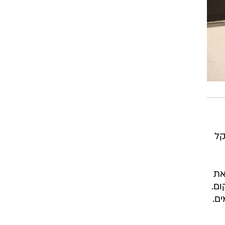
קל
את
ום.
ם.