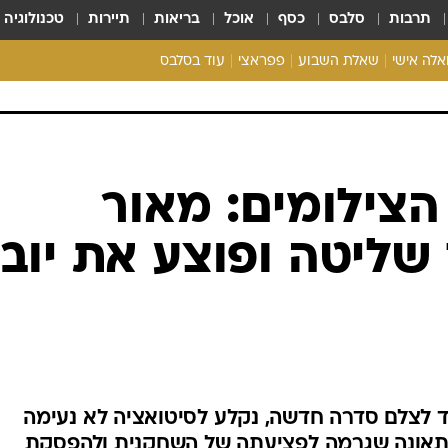
תרבות
סלבס
כסף
אוכל
בריאות
תיירות
טכנולוגיה
ואלה אישי
שאלת השבוע
פפראצי
עוד בסלבס
ריאליטי צ'ק
אונלי פאן
בית המלוכה
כל הכתבות
צילומים: מאור
רכלו לנו
שליטה ופוצע את יוב
 לצלם סדרה חדשה, נקלע לסיטואציה לא נעימה
תאונה שגרמה לפציעתה של השחקנית ולהפסקת