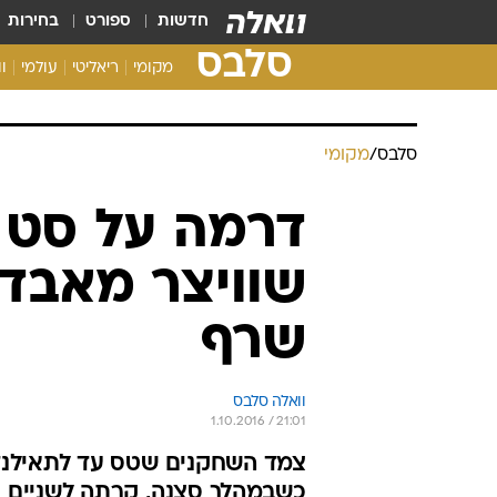
חדשות
ספורט
בחירות
סלבס
מקומי
ריאליטי
עולמי
ו
סלבס
/
מקומי
דרמה על סט ה
שוויצר מאבד 
שרף
וואלה סלבס
1.10.2016 / 21:01
צמד השחקנים שטס עד לתאילנד
כשבמהלך סצנה, קרתה לשניים 