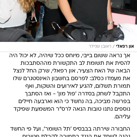
/
און רפאלי
ראובן שניידר
אך נראה ששום בייבי, מיוחס ככל שיהיה, לא יכול היה
להסית את תשומת לב התקשורת מההסתבכות
הבאה של האח הצעיר, און רפאלי, שרק החל לנצל
את מעמדו כסלב: לפרסם בחשבון האינסטגרם שלו
תמורת תשלום, להגיע לאירועים והשקות, ואף
התקבל לשחק בסדרה 'פול מון' - ואז הסתבך
בפרשה מביכה, בה נחשד כי הוא וארבעה חיילים
נוספים נתנו טובות הנאה לרס"ר המשמעת שפיקד
עליהם.
החבורה שירתה בבבסיס 'תל השומר', ועל פי החשד
נהגה לשחד את הנגד בתמורה לקבלת פטורים,