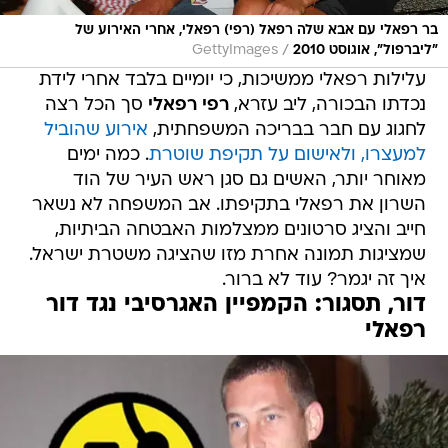
בר רפאלי עם אבא שלה רפאל (רפי) רפאלי, אחרי האירוע של
/
"ליברפול", אוגוסט 2010
GettyImages
עלילות רפאלי ממשיכות, כי יומיים בלבד אחרי לידת
נכדתו הבכורה, ליב עזרא,
רפי רפאלי
סך הכל רצה
לחגוג עם חבר בבריכה המשפחתית,
אירוע שהוביל
למעצרו, ולאישום על תקיפת שוטרת
. כמה ימים
מאוחר יותר, האשים גם סגן ראש העיר של הוד
השרון את רפאלי בתקיפתו. אב המשפחה לא נשאר
חייב והציג סרטונים ממצלמות האבטחה הביתיות,
שמציגות תמונה אחרת מזו שהציגה משטרת ישראל.
איך זה יגמר? עוד לא ברור.
דור, תסגור: הקמפיין האגרסיבי נגד דור
רפאלי