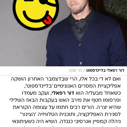
/
דור רפאלי בליינדספוט
ניר פקין
ואם לא די בכל אלו, הרי שבדצמבר האחרון הושקה
אפליקציית המסרים האנונימיים 'בליינדספוט',
כשאחד מבעליה הוא
דור רפאלי
, ועקב מעמדו
ופרסומו חטף את מירב האש בעקבות הבאז השלילי
שהיא יצרה. הורים רבים חתמו על עצומה הקוראת
לסגירת האפליקציה, ותוכנית הטלוויזיה 'הצינור'
ניהלה קמפיין אגרסיבי כנגדה. השיא היה כשעיתונאי