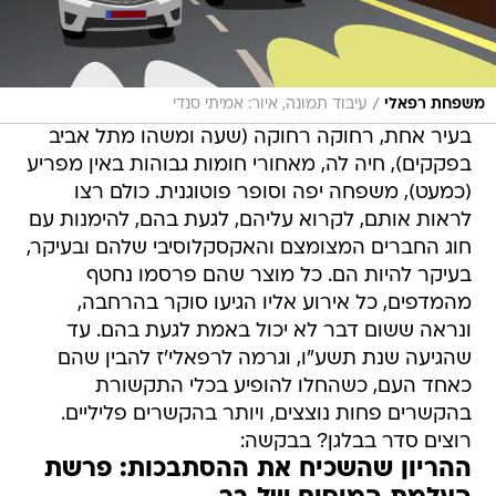
/
משפחת רפאלי
עיבוד תמונה, איור: אמיתי סנדי
בעיר אחת, רחוקה רחוקה (שעה ומשהו מתל אביב
בפקקים), חיה לה, מאחורי חומות גבוהות באין מפריע
(כמעט), משפחה יפה וסופר פוטוגנית. כולם רצו
לראות אותם, לקרוא עליהם, לגעת בהם, להימנות עם
חוג החברים המצומצם והאקסקלוסיבי שלהם ובעיקר,
בעיקר להיות הם. כל מוצר שהם פרסמו נחטף
מהמדפים, כל אירוע אליו הגיעו סוקר בהרחבה,
ונראה ששום דבר לא יכול באמת לגעת בהם. עד
שהגיעה שנת תשע"ו, וגרמה לרפאלי'ז להבין שהם
כאחד העם, כשהחלו להופיע בכלי התקשורת
בהקשרים פחות נוצצים, ויותר בהקשרים פליליים.
רוצים סדר בבלגן? בבקשה:
ההריון שהשכיח את ההסתבכות: פרשת