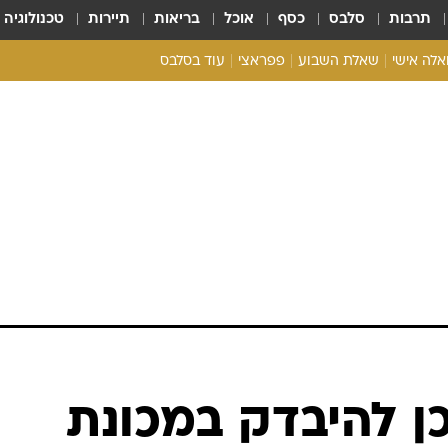
תרבות
סלבס
כסף
אוכל
בריאות
תיירות
טכנולוגיה
ואלה אישי
שאלת השבוע
פפראצי
עוד בסלבס
ריאליטי צ'ק
אונלי פאן
בית המלוכה
כל הכתבות
רכלו לנו
ן להיבדק במכונת