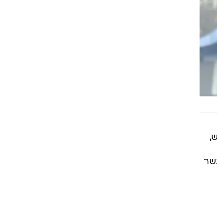
,
גשר