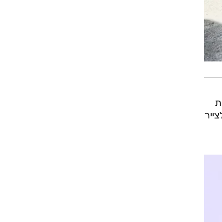
ת
ייר