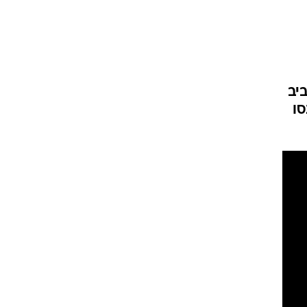
ביב
סו