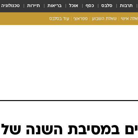
תרבות
סלבס
כסף
אוכל
בריאות
תיירות
טכנולוגיה
ואלה אישי
שאלת השבוע
פפראצי
עוד בסלבס
ריאליטי צ'ק
אונלי פאן
בית המלוכה
כל הכתבות
רכלו לנו
ם במסיבת השנה של