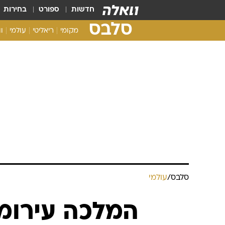
חדשות
ספורט
בחירות
סלבס
מקומי
ריאליטי
עולמי
ו
סלבס
/
עולמי
המלכה עירומ