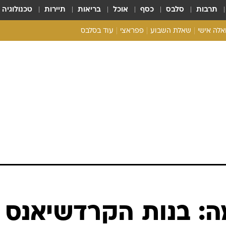
תרבות
סלבס
כסף
אוכל
בריאות
תיירות
טכנולוגיה
ואלה אישי
שאלת השבוע
פפראצי
עוד בסלבס
ריאליטי צ'ק
אונלי פאן
בית המלוכה
כל הכתבות
רכלו לנו
ה: בנות הקרדשיאנס