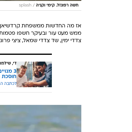
/
חשה רפונזל. קימי וקניה
splash
אז מה החדשות ממשפחת קרדשיאן? בגד
ממש מעט עור ובעיקר חשפו פטמות, ה
צדדי ימין, שד צדדי שמאל, ציצי פרונ
די, שילמ
חוסכת ה
לכתבה ה