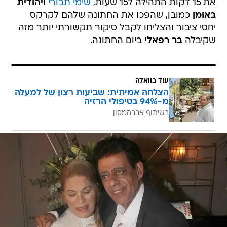
את 15 דקות התהילה ל15 שעות,
שימי תבורי
ו
יהודית
באומן
כמובן, שהפכו את החתונה שלהם לקרקס
יחסי ציבור והצליחו לקבל סיקור תקשורתי יותר מזה
שקיבלה
בר רפאלי
ביום החתונה.
עוד בוואלה
הצלחה אמיתית: שביעות רצון של למעלה
מ-94% בטיפולי הרזיה
בשיתוף אברהמסון