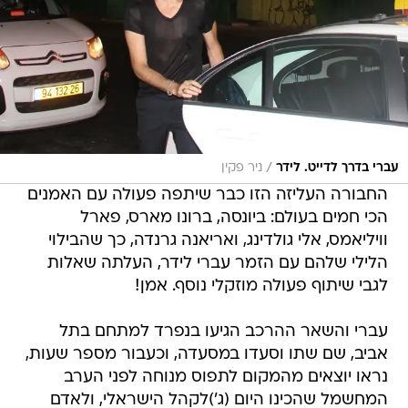
/
עברי בדרך לדייט. לידר
ניר פקין
החבורה העליזה הזו כבר שיתפה פעולה עם האמנים
הכי חמים בעולם: ביונסה, ברונו מארס, פארל
וויליאמס, אלי גולדינג, ואריאנה גרנדה, כך שהבילוי
הלילי שלהם עם הזמר עברי לידר, העלתה שאלות
לגבי שיתוף פעולה מוזקלי נוסף. אמן!
עברי והשאר ההרכב הגיעו בנפרד למתחם בתל
אביב, שם שתו וסעדו במסעדה, וכעבור מספר שעות,
נראו יוצאים מהמקום לתפוס מנוחה לפני הערב
המחשמל שהכינו היום (ג')לקהל הישראלי, ולאדם
למברט שיהיה נוכח בהופעה על תקן קהל בלבד.