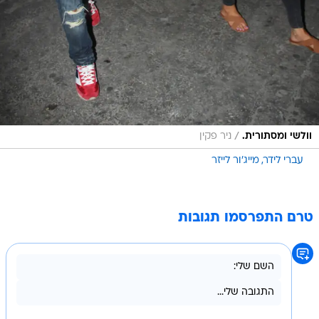
/
וולשי ומסתורית.
ניר פקין
עברי לידר
מייג'ור לייזר
טרם התפרסמו תגובות