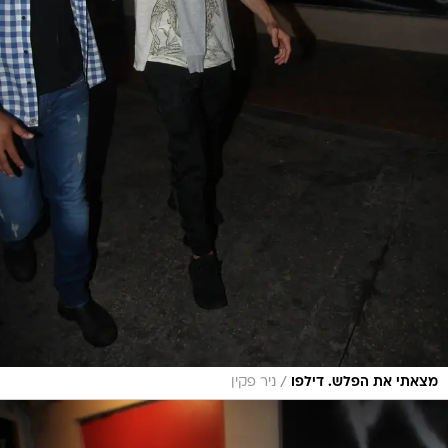
/
מצאתי את הפלש. דילפו
ניר פקין