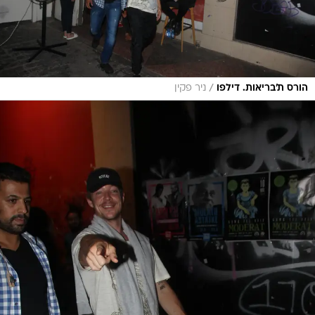
/
הורס ת'בריאות. דילפו
ניר פקין