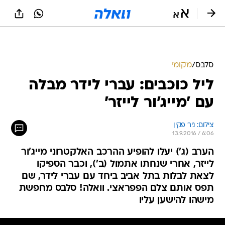
סלבס
/
מקומי
ליל כוכבים: עברי לידר מבלה
עם 'מייג'ור לייזר'
צילום: ניר פקין
13.9.2016 / 6:06
הערב (ג') יעלו להופיע ההרכב האלקטרוני מייג'ור
לייזר, אחרי שנחתו אתמול (ב'), וכבר הספיקו
לצאת לבלות בתל אביב ביחד עם עברי לידר, שם
תפס אותם צלם הפפראצי. וואלה! סלבס מחפשת
מישהו להישען עליו