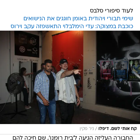
שימי תבורי ויהודית באומן חוגגים את הנישואים
כוכבת במצוקה: עדי הימלבלוי התאשפזה עקב וירוס
/
קח אותי לשם. דיפלו
ניר פקין
החבורה העליזה הגיעה ל'בית רומנו', שם חיכה להם
דייט שווה ביותר בדמות
עברי לידר
. מסתבר שלידר
עבד עם החבורה העליזה, בשלט רחוק, ואמש (ב')