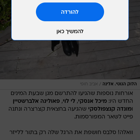
/
הלוק הגוטי. אלינה
אביב חופי
אורחות נוספות שהגיעו להתרשם מגן שבעת המינים
החדש היו:
מיכל אנסקי
,
לי לוי
,
פאולינה אלברשטיין
ו
מונדה קנצפולסקי
שהגיעה בחצאית קצרצרה ונתנה
פייט לשאר המפורסמות.
וואלה! סלבס חושפת את הרגל שלה רק בתור ללייזר