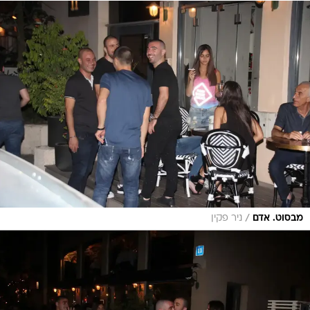
/
מבסוט. אדם
ניר פקין