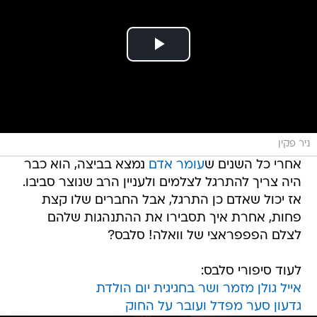
ניר פקין
אחרי כל השנים ש
עומר אדם
נמצא בביצה, הוא כבר
היה צריך להתרגל לצלמים ולעניין הרב שנוצר סביבו.
אז יכול שאדם כן התרגל, אבל החברים שלו קצת
פחות, אחרת איך תסבירו את ההתנהגות שלהם
לצלם הפפפראצי של וואלה! סלבס?
לעוד סיפורי סלבס:
אייל גולן מזמר ושר בחגיגית יום הולדת
גדעון סער מפדל ועובר על החוק