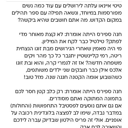
טיטי איינאו עלתה לירושלים עם עוד כמה נשים
מפורסמות במיוחד, ונשאה תפילה עם ספר תהילים
במקום הקדוש. מה אתם חושבים שהיא ביקשה?
חנה ספירס הייתה אומרת: לא קצת מאוחר מדי
לפתק? טילטיל כבר לקח את המיליון.
מי היה מאמין שאחרי הגירושים מבת זוגו הנצחית
ריטה, רמי קליינשטיין יתגבר כל כך מהר ויקים
משפחה חדשה? אז זה לגמרי קרה, והוא ובת זוגו
אלכס אילן כבר חובקים שני ילדים משותפים,
כשהשבוע אומה הקטנה חגגה שנה. מזל טוב!
חנה ספירס הייתה אומרת: רק כלב קטן חסר לכם
בתמונה המתוקה ואתם מסודרים.
אם גם אתם נוסעים לפסטיבל התחפושות (והחולות)
במדבר נבדה, שימו לב לפצצה בלונדינית רכובה על
אופניים. אולי זה פריס הילטון שבדיוק עברה לידכם
והשאירה לכם אבק.