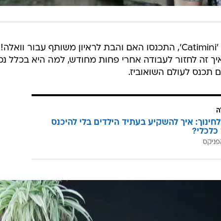
לצורך צילומי קמפיין משותף לחברת 'Catimini', התכנסו האם והבת לראיון משותף עבור וואלה!
ך זה לחזור לעבודה אחרי פחות מחודש, למה היא בכלל נכ
 תכנס לעולם השואוביז.
ה
לחינוך: איך להשקיע בעתיד הילדים בלי להיכנס
כלכלי?
פניקס