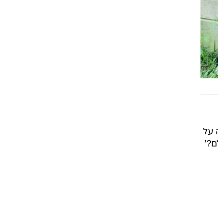
 על
ם?'