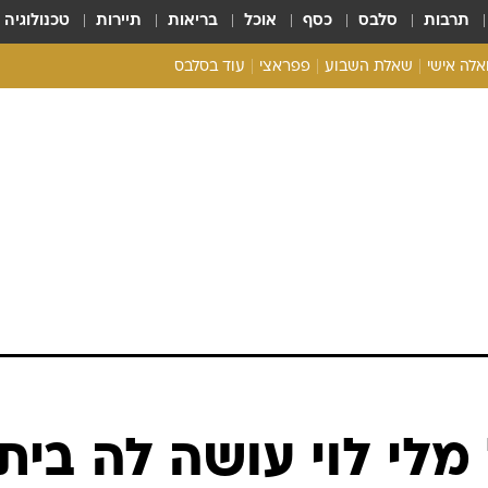
תרבות
סלבס
כסף
אוכל
בריאות
תיירות
טכנולוגיה
ואלה אישי
שאלת השבוע
פפראצי
עוד בסלבס
ריאליטי צ'ק
אונלי פאן
בית המלוכה
כל הכתבות
רכלו לנו
מלי לוי עושה לה בית